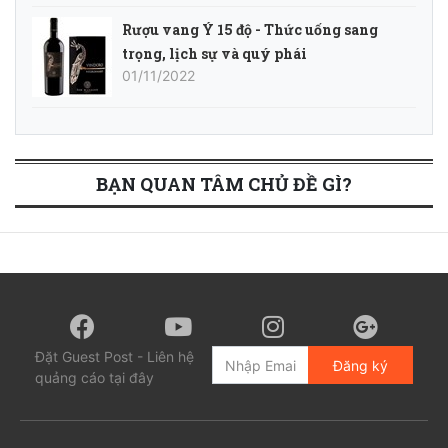
Rượu vang Ý 15 độ - Thức uống sang
trọng, lịch sự và quý phái
01/11/2022
BẠN QUAN TÂM CHỦ ĐỀ GÌ?
Đặt Guest Post - Liên hệ
Đăng ký
quảng cáo tại đây