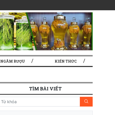
 NGÂM RƯỢU
KIẾN THỨC
TÌM BÀI VIẾT