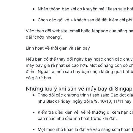
Nhận thông báo khi có khuyến mãi, flash sale ho
Chọn các gói vé + khách sạn để tiết kiệm chi phí 
Việc theo dõi website, email hoặc fanpage của hãng 
đãi “chớp nhoáng”.
Linh hoạt về thời gian và sân bay
Nếu bạn có thể thay đổi ngày bay hoặc chọn các chuy
máy bay giá rẻ nhất sẽ cao hơn. Một số hãng còn có ch
điểm. Ngoài ra, nếu sân bay bạn chọn không quá bắt 
có giá rẻ hơn.
Những lưu ý khi săn vé máy bay đi Singap
Theo dõi các chương trình flash sale: Các đợt g
như Black Friday, ngày đôi 9/9, 10/10, 11/11 ha
Kiểm tra điều kiện vé: Vé rẻ thường đi kèm hạn 
cân nhắc nhu cầu linh hoạt trước khi đặt.
Một mẹo nhỏ khác là đặt vé vào sáng sớm hoặc t