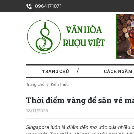
0964171071
TRANG CHỦ
CÁCH NGÂM
Trang chủ
Kiến thức
Thời điểm vàng để săn vé má
18/11/2025
Singapore luôn là điểm đến mơ ước của nhiều du