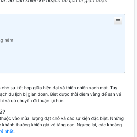
 là rào cản khiến kế hoạch du lịch bị gián đoạn
ong năm
nhờ sự kết hợp giữa hiện đại và thiên nhiên xanh mát. Tuy
oạch du lịch bị gián đoạn. Biết được thời điểm vàng để săn vé
hí và có chuyến đi thuận lợi hơn.
é?
 thuộc vào mùa, lượng đặt chỗ và các sự kiện đặc biệt. Những
c khánh thường khiến giá vé tăng cao. Ngược lại, các khoảng
rẻ nhất
.