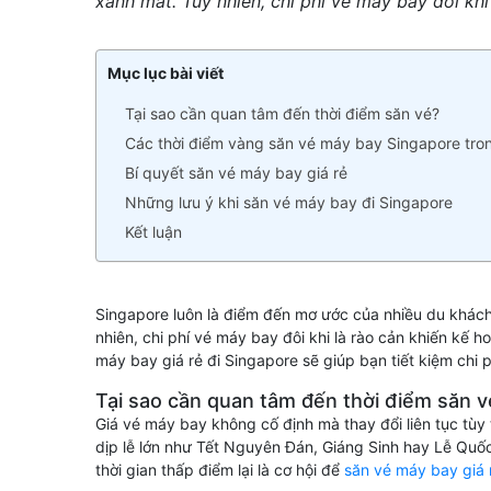
xanh mát. Tuy nhiên, chi phí vé máy bay đôi khi
Mục lục bài viết
Tại sao cần quan tâm đến thời điểm săn vé?
Các thời điểm vàng săn vé máy bay Singapore tr
Bí quyết săn vé máy bay giá rẻ
Những lưu ý khi săn vé máy bay đi Singapore
Kết luận
Singapore luôn là điểm đến mơ ước của nhiều du khách 
nhiên, chi phí vé máy bay đôi khi là rào cản khiến kế h
máy bay giá rẻ đi Singapore sẽ giúp bạn tiết kiệm chi p
Tại sao cần quan tâm đến thời điểm săn v
Giá vé máy bay không cố định mà thay đổi liên tục tùy
dịp lễ lớn như Tết Nguyên Đán, Giáng Sinh hay Lễ Quố
thời gian thấp điểm lại là cơ hội để
săn vé máy bay giá 