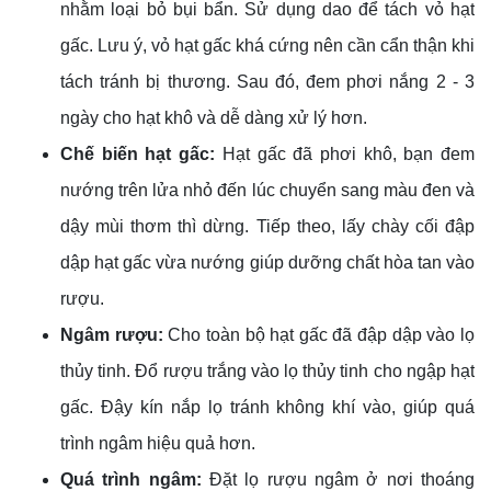
nhằm loại bỏ bụi bẩn. Sử dụng dao để tách vỏ hạt
gấc. Lưu ý, vỏ hạt gấc khá cứng nên cần cẩn thận khi
tách tránh bị thương. Sau đó, đem phơi nắng 2 - 3
ngày cho hạt khô và dễ dàng xử lý hơn.
Chế biến hạt gấc:
Hạt gấc đã phơi khô, bạn đem
nướng trên lửa nhỏ đến lúc chuyển sang màu đen và
dậy mùi thơm thì dừng. Tiếp theo, lấy chày cối đập
dập hạt gấc vừa nướng giúp dưỡng chất hòa tan vào
rượu.
Ngâm rượu:
Cho toàn bộ hạt gấc đã đập dập vào lọ
thủy tinh. Đổ rượu trắng vào lọ thủy tinh cho ngập hạt
gấc. Đậy kín nắp lọ tránh không khí vào, giúp quá
trình ngâm hiệu quả hơn.
Quá trình ngâm:
Đặt lọ rượu ngâm ở nơi thoáng