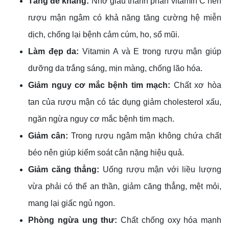
Tăng đề kháng:
Nhờ giàu thành phần vitamin C nên
rượu mận ngâm có khả năng tăng cường hệ miễn
dịch, chống lại bệnh cảm cúm, ho, sổ mũi.
Làm đẹp da:
Vitamin A và E trong rượu mận giúp
dưỡng da trắng sáng, mịn màng, chống lão hóa.
Giảm nguy cơ mắc bệnh tim mạch:
Chất xơ hòa
tan của rượu mận có tác dụng giảm cholesterol xấu,
ngăn ngừa nguy cơ mắc bệnh tim mạch.
Giảm cân:
Trong rượu ngâm mận không chứa chất
béo nên giúp kiểm soát cân nặng hiệu quả.
Giảm căng thẳng:
Uống rượu mận với liều lượng
vừa phải có thể an thần, giảm căng thẳng, mệt mỏi,
mang lại giấc ngủ ngon.
Phòng ngừa ung thư:
Chất chống oxy hóa mạnh