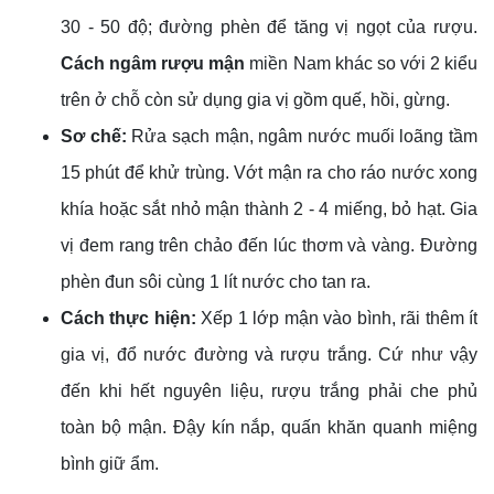
30 - 50 độ; đường phèn để tăng vị ngọt của rượu.
Cách ngâm rượu mận
miền Nam khác so với 2 kiểu
trên ở chỗ còn sử dụng gia vị gồm quế, hồi, gừng.
Sơ chế:
Rửa sạch mận, ngâm nước muối loãng tầm
15 phút để khử trùng. Vớt mận ra cho ráo nước xong
khía hoặc sắt nhỏ mận thành 2 - 4 miếng, bỏ hạt. Gia
vị đem rang trên chảo đến lúc thơm và vàng. Đường
phèn đun sôi cùng 1 lít nước cho tan ra.
Cách thực hiện:
Xếp 1 lớp mận vào bình, rãi thêm ít
gia vị, đổ nước đường và rượu trắng. Cứ như vậy
đến khi hết nguyên liệu, rượu trắng phải che phủ
toàn bộ mận. Đậy kín nắp, quấn khăn quanh miệng
bình giữ ẩm.