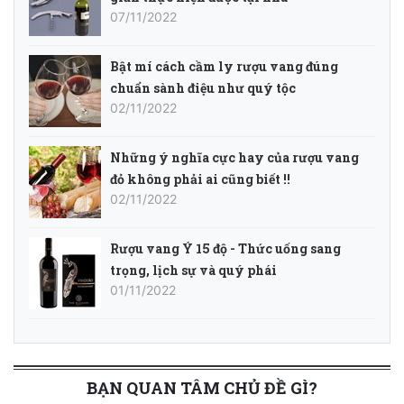
07/11/2022
Bật mí cách cầm ly rượu vang đúng
chuẩn sành điệu như quý tộc
02/11/2022
Những ý nghĩa cực hay của rượu vang
đỏ không phải ai cũng biết !!
02/11/2022
Rượu vang Ý 15 độ - Thức uống sang
trọng, lịch sự và quý phái
01/11/2022
BẠN QUAN TÂM CHỦ ĐỀ GÌ?