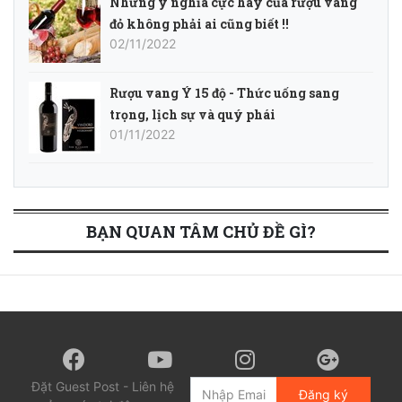
Những ý nghĩa cực hay của rượu vang
đỏ không phải ai cũng biết !!
02/11/2022
Rượu vang Ý 15 độ - Thức uống sang
trọng, lịch sự và quý phái
01/11/2022
BẠN QUAN TÂM CHỦ ĐỀ GÌ?
Đặt Guest Post - Liên hệ
Đăng ký