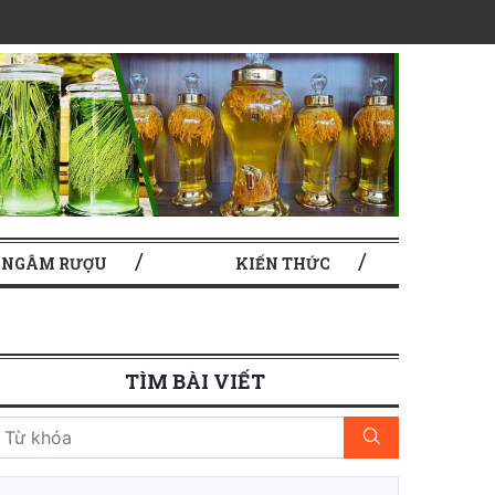
 NGÂM RƯỢU
KIẾN THỨC
TÌM BÀI VIẾT