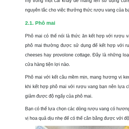
mỳ trong một cái khay để mang lên sử dụng cùn
nguyên tắc cho việc thưởng thức rượu vang của bạ
2.1. Phô mai
Phô mai có thể nói là thức ăn kết hợp với rượu 
phô mai thường được sử dụng để kết hợp với rư
cheeses hay provolone cottage. Đây là những loại 
cửa hàng tiện lợi nào.
Phô mai với kết câu mềm mịn, mang hương vị kem v
khi kết hợp phô mai với rượu vang bạn nên lựa 
giảm được độ ngấy của phô mai.
Bạn có thể lựa chọn các dòng rượu vang có hương
vị hoa quả dịu nhẹ để có thể cân bằng được với độ