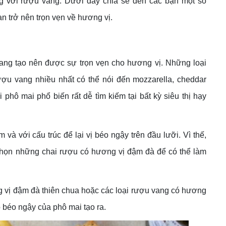
g với rượu vang. Dưới đây chia sẻ đến các bạn một số
n trở nên trọn vẹn về hương vị.
vang tạo nên được sự trọn vẹn cho hương vị. Những loại
ợu vang nhiều nhất có thể nói đến mozzarella, cheddar
phô mai phổ biến rất dễ tìm kiếm tại bất kỳ siêu thị hạy
à với cấu trúc để lại vị béo ngậy trên đầu lưỡi. Vì thế,
chọn những chai rượu có hương vị đậm đà để có thể làm
 vị đậm đà thiên chua hoặc các loại rượu vang có hương
 béo ngậy của phô mai tạo ra.