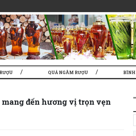
 RƯỢU
QUẢ NGÂM RƯỢU
BÌNH
g mang đến hương vị trọn vẹn