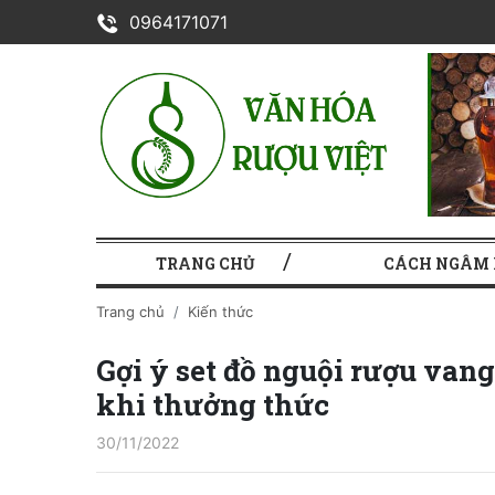
0964171071
TRANG CHỦ
CÁCH NGÂM
Trang chủ
Kiến thức
Gợi ý set đồ nguội rượu van
khi thưởng thức
30/11/2022