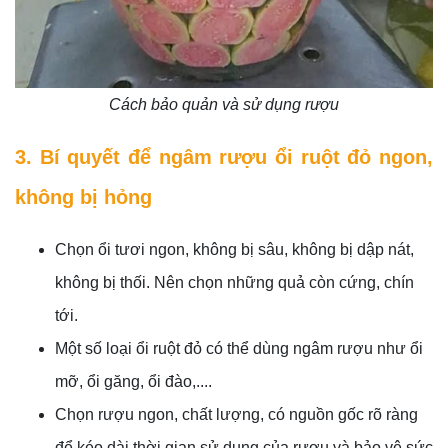
Cách bảo quản và sử dụng rượu
3. Bí quyết để ngâm rượu ổi ruột đỏ ngon,
không bị hỏng
Chọn ổi tươi ngon, không bị sâu, không bị dập nát,
không bị thối. Nên chọn những quả còn cứng, chín
tới.
Một số loại ổi ruột đỏ có thể dùng ngâm rượu như ổi
mỡ, ổi găng, ổi đào,....
Chọn rượu ngon, chất lượng, có nguồn gốc rõ ràng
để kéo dài thời gian sử dụng của rượu và bảo vệ sức