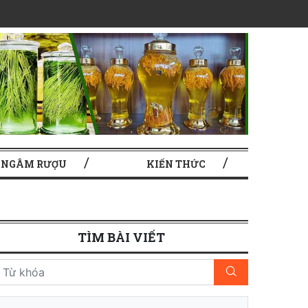
 NGÂM RƯỢU
KIẾN THỨC
TÌM BÀI VIẾT