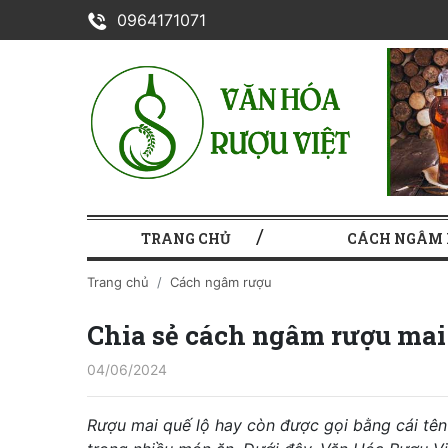
0964171071
TRANG CHỦ
CÁCH NGÂM
Trang chủ
Cách ngâm rượu
Chia sẻ cách ngâm rượu mai 
04/06/2024
Rượu mai quế lộ hay còn được gọi bằng cái tên 