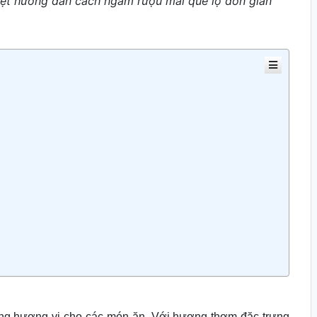
iệt hướng dẫn cách ngâm rượu mai quế lộ đơn giản
ng hương vị cho các món ăn. Với hương thơm đặc trưng