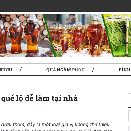
 RƯỢU
QUẢ NGÂM RƯỢU
BÌNH
quế lộ dễ làm tại nhà
rượu thơm, đây là một loại gia vị không thể thiếu