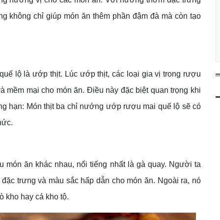
gừng không chỉ giúp món ăn thêm phần đậm đà mà còn tạo
 lộ là ướp thịt. Lúc ướp thịt, các loại gia vị trong rượu
 và mềm mại cho món ăn. Điều này đặc biệt quan trọng khi
ng hạn: Món thịt ba chỉ nướng ướp rượu mai quế lộ sẽ có
phức.
 món ăn khác nhau, nổi tiếng nhất là gà quay. Người ta
ị đặc trưng và màu sắc hấp dẫn cho món ăn. Ngoài ra, nó
 kho hay cá kho tộ.