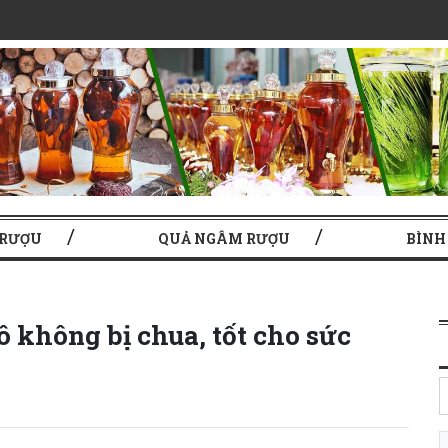
 RƯỢU
QUẢ NGÂM RƯỢU
BÌNH
 không bị chua, tốt cho sức