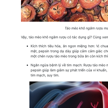
Táo mèo khô ngâm rượu man
Vậy, táo mèo khô ngâm rượu có tác dụng gì? Cùng xem 
Kích thích tiêu hóa, ăn ngon miệng hơn: Vị chu
mật, pepsin trong dạ dày giúp cảm cảm giác chư
một chén rượu táo mèo trong bữa ăn còn kích thí
Ngăn ngừa bệnh lý về tim mạch: Rượu táo mèo ngâ
pepsin giúp làm giảm sự phát triển của vi khuẩn, 
tim mạch, suy tim.