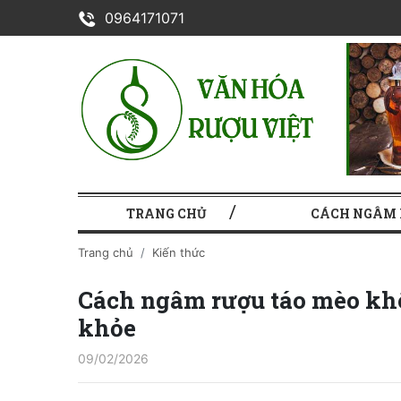
0964171071
TRANG CHỦ
CÁCH NGÂM
Trang chủ
Kiến thức
Cách ngâm rượu táo mèo khô
khỏe
09/02/2026