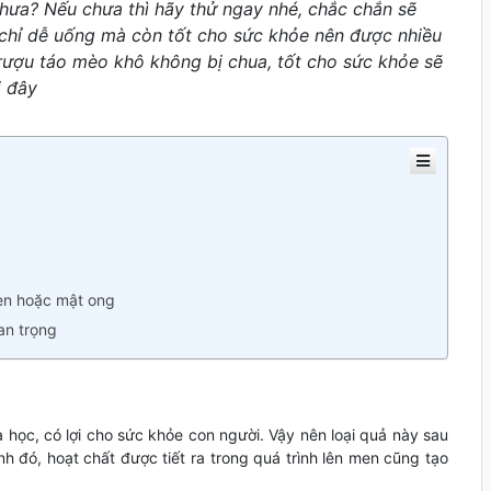
ưa? Nếu chưa thì hãy thử ngay nhé, chắc chắn sẽ
 chỉ dễ uống mà còn tốt cho sức khỏe nên được nhiều
rượu táo mèo khô không bị chua, tốt cho sức khỏe sẽ
i đây
èn hoặc mật ong
an trọng
ọc, có lợi cho sức khỏe con người. Vậy nên loại quả này sau
h đó, hoạt chất được tiết ra trong quá trình lên men cũng tạo