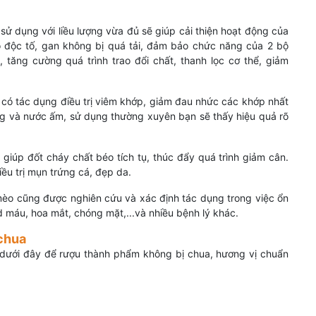
 sử dụng với liều lượng vừa đủ sẽ giúp cải thiện hoạt động của
ỏ độc tố, gan không bị quá tải, đảm bảo chức năng của 2 bộ
 tăng cường quá trình trao đổi chất, thanh lọc cơ thể, giảm
có tác dụng điều trị viêm khớp, giảm đau nhức các khớp nhất
ong và nước ấm, sử dụng thường xuyên bạn sẽ thấy hiệu quả rõ
giúp đốt cháy chất béo tích tụ, thúc đẩy quá trình giảm cân.
iều trị mụn trứng cá, đẹp da.
èo cũng được nghiên cứu và xác định tác dụng trong việc ổn
id máu, hoa mắt, chóng mặt,...và nhiều bệnh lý khác.
chua
 dưới đây để rượu thành phẩm không bị chua, hương vị chuẩn