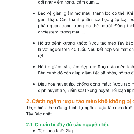
đổi như viêm họng, cảm cúm,...
Bảo vệ gian, giảm mỡ máu, thanh lọc cơ thể: Khi
gan, thận. Các thành phần hóa học giúp loại b
phận quan trọng trong cơ thể người. Đồng thời,
cholesterol trong máu,...
Hỗ trợ bệnh xương khớp: Rượu táo mèo Tây Bắc 
là với người trên 40 tuổi. Nếu kết hợp với mật 
rệt.
Hỗ trợ giảm cân, làm đẹp da: Rượu táo mèo khô 
Bên cạnh đó còn giúp giảm tiết bã nhờn, hỗ trợ đ
Điều hòa huyết áp, chống đông máu: Rượu táo m
định huyết áp, kiểm soát xung huyết, rối loạn lip
2. Cách ngâm rượu táo mèo khô không bị 
Thực hiện theo đúng trình tự ngâm rượu táo mèo khô
Tây Bắc nhất.
2.1. Chuẩn bị đầy đủ các nguyên liệu
Táo mèo khô: 2kg