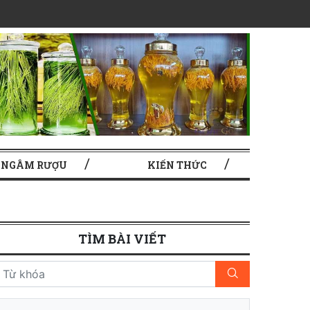
 NGÂM RƯỢU
KIẾN THỨC
TÌM BÀI VIẾT