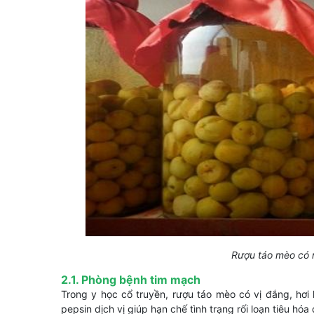
Rượu táo mèo có 
2.1. Phòng bệnh tim mạch
Trong y học cổ truyền, rượu táo mèo có vị đắng, hơi h
pepsin dịch vị giúp hạn chế tình trạng rối loạn tiêu h