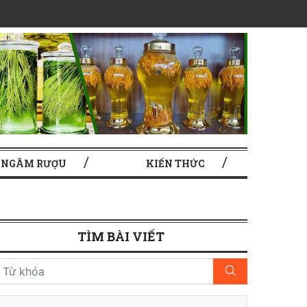
 NGÂM RƯỢU
KIẾN THỨC
TÌM BÀI VIẾT