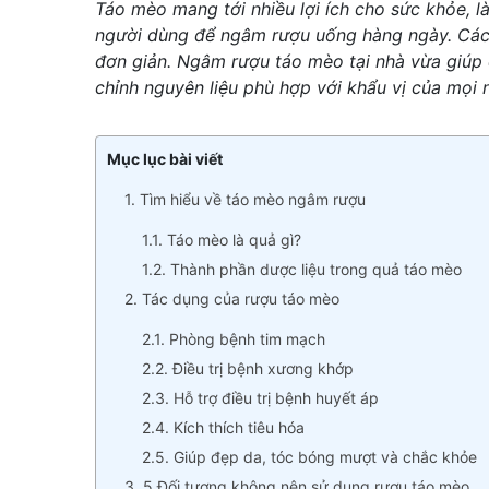
Táo mèo mang tới nhiều lợi ích cho sức khỏe, l
người dùng để ngâm rượu uống hàng ngày. Các
đơn giản. Ngâm rượu táo mèo tại nhà vừa giúp 
chỉnh nguyên liệu phù hợp với khẩu vị của mọi n
Mục lục bài viết
1. Tìm hiểu về táo mèo ngâm rượu
1.1. Táo mèo là quả gì?
1.2. Thành phần dược liệu trong quả táo mèo
2. Tác dụng của rượu táo mèo
2.1. Phòng bệnh tim mạch
2.2. Điều trị bệnh xương khớp
2.3. Hỗ trợ điều trị bệnh huyết áp
2.4. Kích thích tiêu hóa
2.5. Giúp đẹp da, tóc bóng mượt và chắc khỏe
3. 5 Đối tượng không nên sử dụng rượu táo mèo