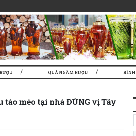
 RƯỢU
QUẢ NGÂM RƯỢU
BÌNH
 táo mèo tại nhà ĐÚNG vị Tây