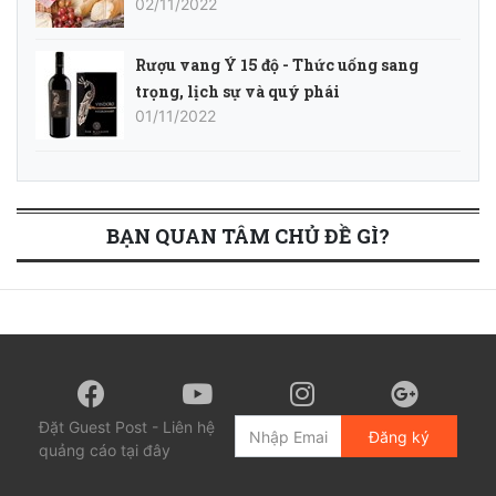
02/11/2022
Rượu vang Ý 15 độ - Thức uống sang
trọng, lịch sự và quý phái
01/11/2022
BẠN QUAN TÂM CHỦ ĐỀ GÌ?
Đặt Guest Post - Liên hệ
Đăng ký
quảng cáo tại đây