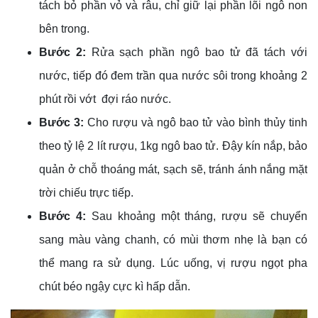
tách bỏ phần vỏ và râu, chỉ giữ lại phần lõi ngô non
bên trong.
Bước 2:
Rửa sạch phần ngô bao tử đã tách với
nước, tiếp đó đem trần qua nước sôi trong khoảng 2
phút rồi vớt đợi ráo nước.
Bước 3:
Cho rượu và ngô bao tử vào bình thủy tinh
theo tỷ lệ 2 lít rượu, 1kg ngô bao tử. Đậy kín nắp, bảo
quản ở chỗ thoáng mát, sạch sẽ, tránh ánh nắng mặt
trời chiếu trực tiếp.
Bước 4:
Sau khoảng một tháng, rượu sẽ chuyển
sang màu vàng chanh, có mùi thơm nhẹ là bạn có
thể mang ra sử dụng. Lúc uống, vị rượu ngọt pha
chút béo ngậy cực kì hấp dẫn.